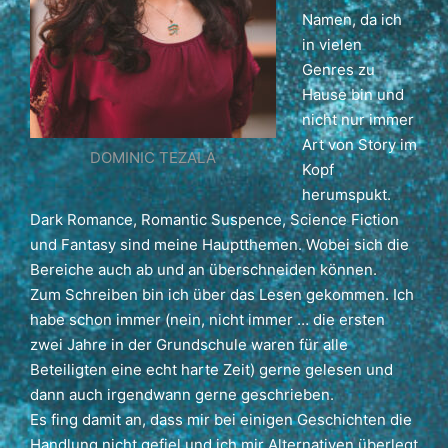
Namen, da ich
in vielen
Genres zu
Hause bin und
nicht nur immer
Art von Story im
DOMINIC TEZALA
Kopf
herumspukt.
Dark Romance, Romantic Suspence, Science Fiction
und Fantasy sind meine Hauptthemen. Wobei sich die
Bereiche auch ab und an überschneiden können.
Zum Schreiben bin ich über das Lesen gekommen. Ich
habe schon immer (nein, nicht immer … die ersten
zwei Jahre in der Grundschule waren für alle
Beteiligten eine echt harte Zeit) gerne gelesen und
dann auch irgendwann gerne geschrieben.
Es fing damit an, dass mir bei einigen Geschichten die
Handlung nicht gefiel und ich mir Alternativen überlegt