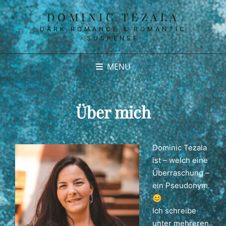
DOMINIC TEZALA
DARK ROMANCE & ROMANTIC
SUSPENSE
MENU
Über mich
Dominic Tezala
ist – welch eine
Überraschung –
ein Pseudonym.
😊
Ich schreibe
unter mehreren