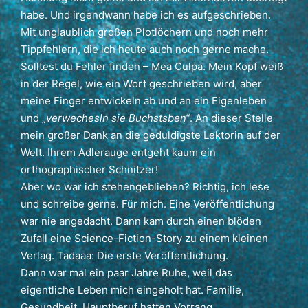
habe. Und irgendwann habe ich es aufgeschrieben.
Mit unglaublich großen Plotlöchern und noch mehr
Tippfehlern, die ich heute auch noch gerne mache.
Solltest du Fehler finden – Mea Culpa. Mein Kopf weiß
in der Regel, wie ein Wort geschrieben wird, aber
meine Finger entwickeln ab und an ein Eigenleben
und „
verwechesln si
e Buchstsben“
. An dieser Stelle
mein großer Dank an die geduldigste Lektorin auf der
Welt. Ihrem Adlerauge entgeht kaum ein
orthographischer Schnitzer!
Aber wo war ich stehengeblieben? Richtig, ich lese
und schreibe gerne. Für mich. Eine Veröffentlichung
war nie angedacht. Dann kam durch einen blöden
Zufall eine Science-Fiction-Story zu einem kleinen
Verlag. Tadaaa: Die erste Veröffentlichung.
Dann war mal ein paar Jahre Ruhe, weil das
eigentliche Leben mich eingeholt hat. Familie,
Gesundheit, Hauptberuf hatten Vorrang.